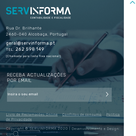
Rua Dr. Brilhante
2460-040 Alcobaça, Portugal
geral@servinforma.pt
262 598 149
TEL.
(Chamada para rede fixa nacional)
RECEBA ACTUALIZAÇÕES
POR EMAIL
Livro de Reclamações Online
Conflitos de consumo
Política
de Privacidade
Copyright © SERVINFORMA 2020 |
Desenvolvimento e Design: